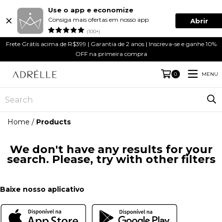
Use o app e economize
Consiga mais ofertas em nosso app
Abrir
(100+)
Frete Grátis acima de R$399 | Garantia de 2 anos | Inscreva-se e ganhe 10%
OFF na primeira compra
MENU
0
Home
/
Products
We don't have any results for your
search. Please, try with other filters
Baixe nosso aplicativo