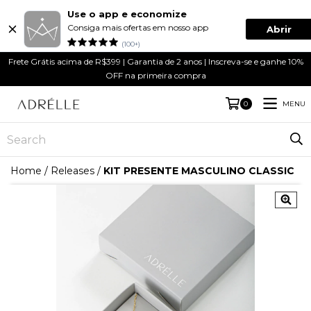
Use o app e economize
Consiga mais ofertas em nosso app
Abrir
(100+)
Frete Grátis acima de R$399 | Garantia de 2 anos | Inscreva-se e ganhe 10%
OFF na primeira compra
MENU
0
Home
/
Releases
/
KIT PRESENTE MASCULINO CLASSIC