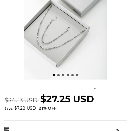
KIT PRESENTE MASCULINO AÇO INOX
$27.25 USD
$34.53 USD
$7.28 USD
21
% OFF
Save: