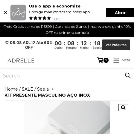
Use o app e economize
Consiga mais ofertas em nosso app
Abrir
(100+)
Frete Grátis acima de R$399 | Garantia de 2 anos | Inscreva-se e ganhe 10%
OFF na primeira compra
⏰ 08.08 ADL 🤍 Até 60%
00
:
08
:
12
:
17
Ver Produtos
OFF
Dia(s)
Hora(s)
Min(s)
Seg(s)
MENU
0
Home
/
SALE
/
See all
/
KIT PRESENTE MASCULINO AÇO INOX