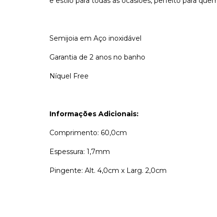
e estilo para todas as ocasiões, perfeito para quem
Semijoia em Aço inoxidável
Garantia de 2 anos no banho
Níquel Free
Informações Adicionais:
Comprimento: 60,0cm
Espessura: 1,7mm
Pingente: Alt. 4,0cm x Larg. 2,0cm