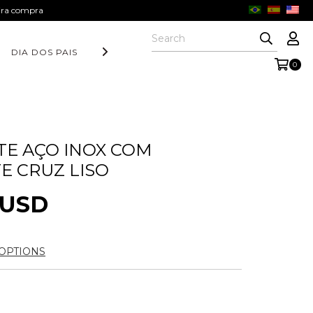
eira compra
DIA DOS PAIS
COLEÇÃO AURORA
FORM COLLECTION
0
E AÇO INOX COM
E CRUZ LISO
 USD
OPTIONS