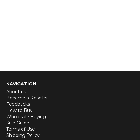
NAVIGATION
About us
Become a Reseller
Feedbacks
How to Buy
Wholesale Buying
Size Guide
Terms of Use
Shipping Policy