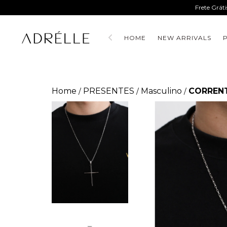
Frete Grát
HOME
NEW ARRIVALS
Home
PRESENTES
Masculino
CORRENT
/
/
/