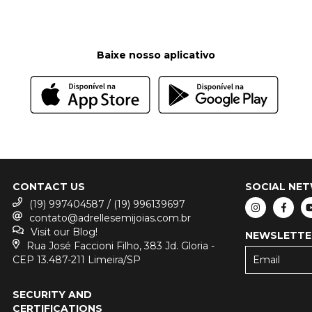
Baixe nosso aplicativo
CONTACT US
SOCIAL NE
(19) 997404587 / (19) 996139697
contato@adrellesemijoias.com.br
Visit our Blog!
NEWSLETTE
Rua José Faccioni Filho, 383 Jd. Gloria -
CEP 13.487-211 Limeira/SP
SECURITY AND
CERTIFICATIONS