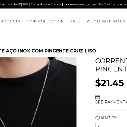
is acima de R$399 | Garantia de 2 anos | Inscreva-se e ganhe 10% OFF na prim
PRODUCTS
NOIR COLLECTION
SALE
WHOLESALE SALES
E AÇO INOX COM PINGENTE CRUZ LISO
CORRENT
PINGENT
$21.45
SEE PAYMENT 
QUANTITY