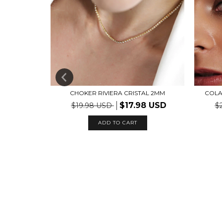
O LISO
CHOKER RIVIERA CRISTAL 2MM
COLA
$17.98 USD
$19.98 USD
$
ADD TO CART