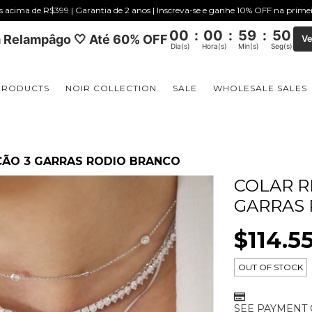
is acima de R$399 | Garantia de 2 anos | Inscreva-se e ganhe 10% OFF na prim
00
:
00
:
59
:
50
 Relampâgo 🤍 Até 60% OFF
Ve
Dia(s)
Hora(s)
Min(s)
Seg(s)
PRODUCTS
NOIR COLLECTION
SALE
WHOLESALE SALES
ÇÃO 3 GARRAS RODIO BRANCO
COLAR R
GARRAS
$114.5
OUT OF STOCK
SEE PAYMENT 