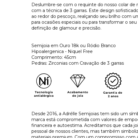
Deslumbre-se com o requinte do nosso colar de ri
com a técnica de 3 garras. Este design sofisticad
ao redor do pescoço, realçando seu brilho com u
para ocasiões especiais ou para transformar o seu
definição de glamour e precisão.
Semijoia em Ouro 18k ou Ródio Branco
Hipoalergenica - Niquel Free
Comprimento: 45cm
Pedras: Zirconias com Cravação de 3 garras
Desde 2016, a Adrélle Semijoias tem sido um símb
marca está comprometida com valores de empo
financeira e autoestima. Acreditamos que cada j
pessoal de nossos clientes, mas também simboliza
materiais premium. Com um compromisso com a tr