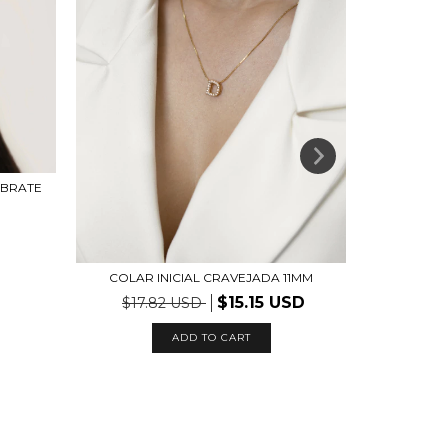
EBRATE
CHOKER
COLAR INICIAL CRAVEJADA 11MM
$15.15 USD
$17.82 USD
ADD TO CART