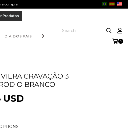
eira compra
r Produtos
DIA DOS PAIS
COLEÇÃO AURORA
FORM COLLECTION
0
IVIERA CRAVAÇÃO 3
 RODIO BRANCO
5 USD
OPTIONS