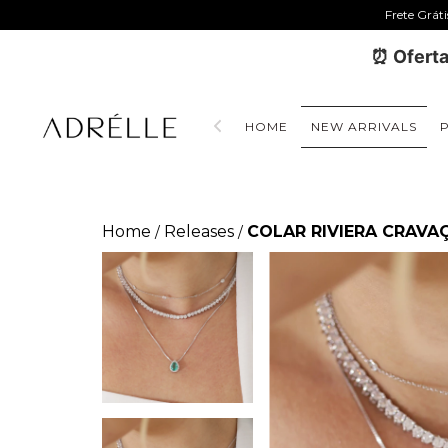
Frete Grát
⏰ Oferta
HOME
NEW ARRIVALS
Home
Releases
COLAR RIVIERA CRAVA
/
/