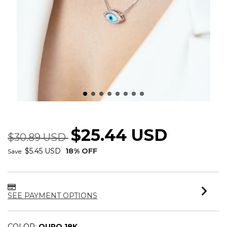
COLAR OLHO GREGO MADREPEROLA
$25.44 USD
$30.89 USD
$5.45 USD
18
% OFF
Save:
SEE PAYMENT OPTIONS
COLOR:
OURO 18K