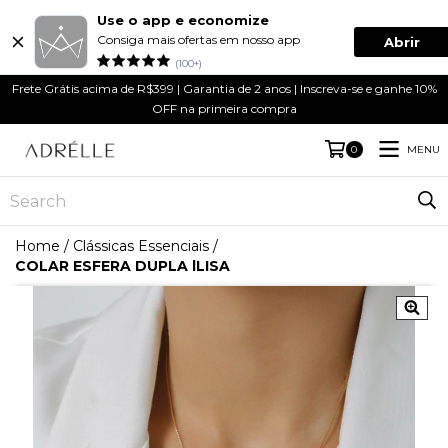
Use o app e economize
Consiga mais ofertas em nosso app
Abrir
(100+)
Frete Grátis acima de R$399 | Garantia de 2 anos | Inscreva-se e ganhe 10%
OFF na primeira compra
MENU
0
Home
/
Clássicas Essenciais
/
COLAR ESFERA DUPLA lLISA