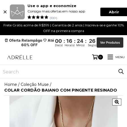
Use o app e economize
Consiga mais ofertas em nosso app
Abrir
(100+)
Frete Grátis acima de R$399 | Garantia de 2 anos | Inscreva-se e ganhe 10%
OFF na primeira compra
⏰ Oferta Relampâgo 🤍 Até
00
:
16
:
24
:
25
Ver Produtos
60% OFF
Dia(s)
Hora(s)
Min(s)
Seg(s)
MENU
0
Home
/
Coleção Muse
/
COLAR CORDÃO BAIANO COM PINGENTE RESINADO