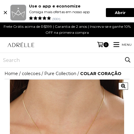
Use o app e economize
Consiga mais ofertas em nosso app
Abrir
(100+)
Frete Grátis acima de R$399 | Garantia de 2 anos | Inscreva-se e ganhe 10%
OFF na primeira compra
MENU
0
Home
/
colecoes
/
Pure Collection
/
COLAR CORAÇÃO