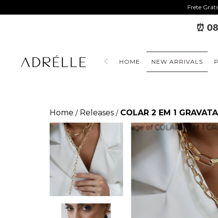
Frete Grát
⏰ 08
HOME
NEW ARRIVALS
Home
Releases
COLAR 2 EM 1 GRAVATA
/
/