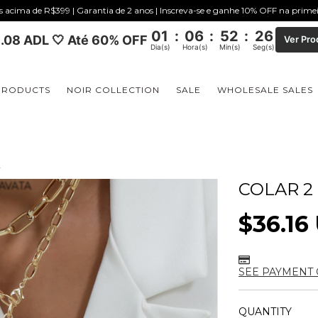
is acima de R$399 | Garantia de 2 anos | Inscreva-se e ganhe 10% OFF na prim
01
:
06
:
52
:
25
.08 ADL 🤍 Até 60% OFF
Ver Pro
Dia(s)
Hora(s)
Min(s)
Seg(s)
PRODUCTS
NOIR COLLECTION
SALE
WHOLESALE SALES
COLAR 2
$36.16
SEE PAYMENT 
QUANTITY