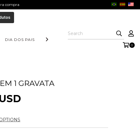
eira compra
dutos
DIA DOS PAIS
COLEÇÃO AURORA
FORM COLLECTION
0
 EM 1 GRAVATA
 USD
OPTIONS