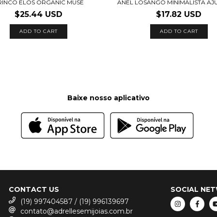
RINCO ELOS ORGANIC MUSE
ANEL LOSANGO MINIMALISTA AJ
$25.44 USD
$17.82 USD
ADD TO CART
ADD TO CART
Baixe nosso aplicativo
CONTACT US
SOCIAL NE
(19) 997404587 / (19) 996139697
contato@adrellesemijoias.com.br