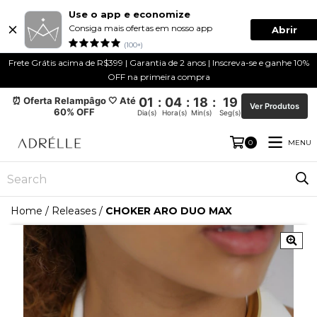
Use o app e economize
Consiga mais ofertas em nosso app
Abrir
(100+)
Frete Grátis acima de R$399 | Garantia de 2 anos | Inscreva-se e ganhe 10%
OFF na primeira compra
⏰ Oferta Relampâgo 🤍 Até
01
:
04
:
18
:
19
Ver Produtos
60% OFF
Dia(s)
Hora(s)
Min(s)
Seg(s)
MENU
0
Home
/
Releases
/
CHOKER ARO DUO MAX