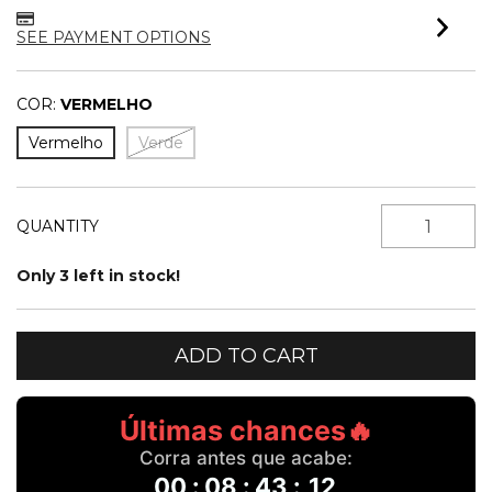
SEE PAYMENT OPTIONS
COR:
VERMELHO
Vermelho
Verde
QUANTITY
Only
3
left in stock!
Últimas chances🔥
Corra antes que acabe:
00
:
08
:
43
:
12