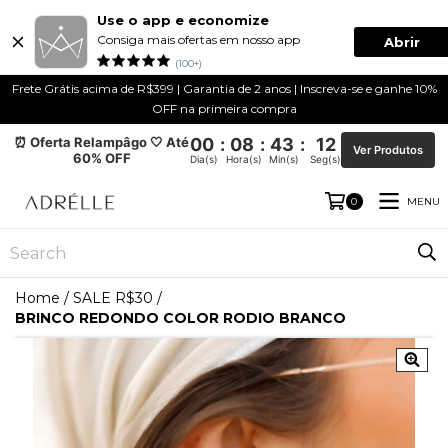
Use o app e economize
Consiga mais ofertas em nosso app
Abrir
(100+)
Frete Grátis acima de R$399 | Garantia de 2 anos | Inscreva-se e ganhe 10%
OFF na primeira compra
⏰ Oferta Relampâgo 🤍 Até
00
:
08
:
43
:
12
Ver Produtos
60% OFF
Dia(s)
Hora(s)
Min(s)
Seg(s)
MENU
0
Home
/
SALE R$30
/
BRINCO REDONDO COLOR RODIO BRANCO