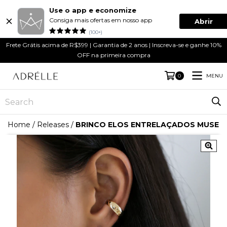
Use o app e economize
Consiga mais ofertas em nosso app
Abrir
(100+)
Frete Grátis acima de R$399 | Garantia de 2 anos | Inscreva-se e ganhe 10%
OFF na primeira compra
MENU
0
Home
/
Releases
/
BRINCO ELOS ENTRELAÇADOS MUSE