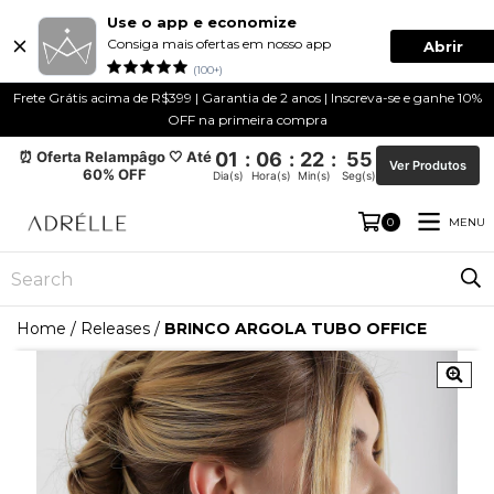
Use o app e economize
Consiga mais ofertas em nosso app
Abrir
(100+)
Frete Grátis acima de R$399 | Garantia de 2 anos | Inscreva-se e ganhe 10%
OFF na primeira compra
⏰ Oferta Relampâgo 🤍 Até
01
:
06
:
22
:
55
Ver Produtos
60% OFF
Dia(s)
Hora(s)
Min(s)
Seg(s)
MENU
0
Home
/
Releases
/
BRINCO ARGOLA TUBO OFFICE