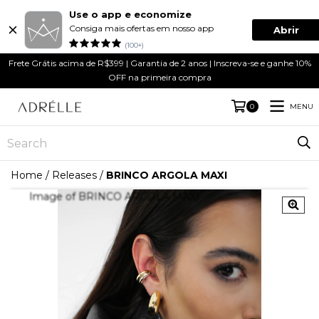
Use o app e economize
Consiga mais ofertas em nosso app
Abrir
(100+)
Frete Grátis acima de R$399 | Garantia de 2 anos | Inscreva-se e ganhe 10%
OFF na primeira compra
MENU
0
Home
/
Releases
/
BRINCO ARGOLA MAXI