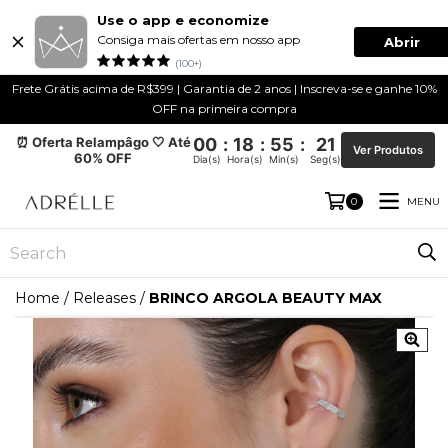
Use o app e economize
Consiga mais ofertas em nosso app
Abrir
(100+)
Frete Grátis acima de R$399 | Garantia de 2 anos | Inscreva-se e ganhe 10%
OFF na primeira compra
⏰ Oferta Relampâgo 🤍 Até
00
:
18
:
55
:
21
Ver Produtos
60% OFF
Dia(s)
Hora(s)
Min(s)
Seg(s)
MENU
0
Home
/
Releases
/
BRINCO ARGOLA BEAUTY MAX