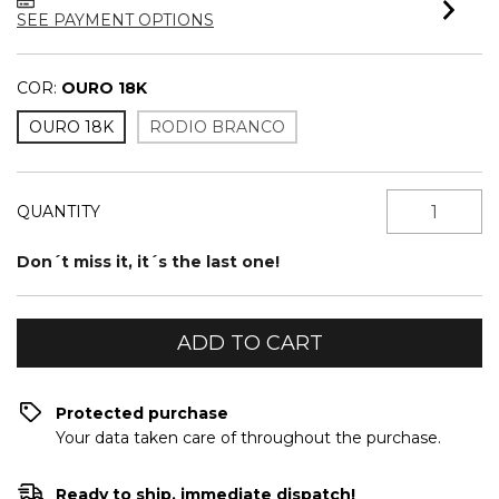
SEE PAYMENT OPTIONS
COR:
OURO 18K
OURO 18K
RODIO BRANCO
QUANTITY
Don´t miss it, it´s the last one!
Protected purchase
Your data taken care of throughout the purchase.
Ready to ship, immediate dispatch!