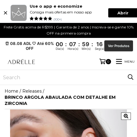
Use o app e economize
Consiga mais ofertas em nosso app
Abrir
(100+)
Frete Grátis acima de R$399 | Garantia de 2 anos | Inscreva-se e ganhe 10%
OFF na primeira compra
⏰ 08.08 ADL 🤍 Até 60%
00
:
07
:
59
:
15
Ver Produtos
OFF
Dia(s)
Hora(s)
Min(s)
Seg(s)
MENU
0
Home
/
Releases
/
BRINCO ARGOLA ABAULADA COM DETALHE EM
ZIRCONIA