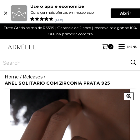
Use o app e economize
Consiga mais ofertas em nosso app
Abrir
(100+)
Frete Grátis acima de R$399 | Garantia de 2 anos | Inscreva-se e ganhe 10%
OFF na primeira compra
MENU
0
Home
/
Releases
/
ANEL SOLITÁRIO COM ZIRCONIA PRATA 925