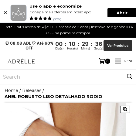
Use o app e economize
Consiga mais ofertas em nosso app
Abrir
(100+)
Frete Grátis acima de R$399 | Garantia de 2 anos | Inscreva-se e ganhe 10%
OFF na primeira compra
⏰ 08.08 ADL 🤍 Até 60%
00
:
10
:
29
:
36
Ver Produtos
OFF
Dia(s)
Hora(s)
Min(s)
Seg(s)
MENU
0
Home
/
Releases
/
ANEL ROBUSTO LISO DETALHADO RODIO