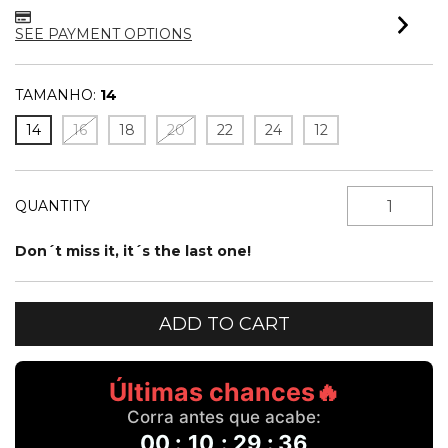
SEE PAYMENT OPTIONS
TAMANHO:
14
14
16
18
20
22
24
12
QUANTITY
Don´t miss it, it´s the last one!
Últimas chances🔥
Corra antes que acabe:
00
:
10
:
29
:
36