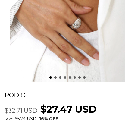
ANEL ROBUSTO LISO DETALHADO
RODIO
$27.47 USD
$32.71 USD
$5.24 USD
16
% OFF
Save: