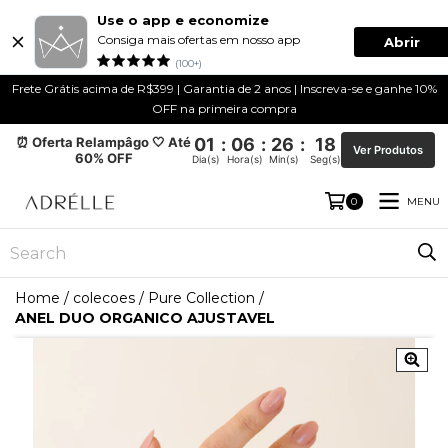
Use o app e economize
Consiga mais ofertas em nosso app
Abrir
(100+)
Frete Grátis acima de R$399 | Garantia de 2 anos | Inscreva-se e ganhe 10%
OFF na primeira compra
⏰ Oferta Relampâgo 🤍 Até
01
:
06
:
26
:
18
Ver Produtos
60% OFF
Dia(s)
Hora(s)
Min(s)
Seg(s)
MENU
0
Home
/
colecoes
/
Pure Collection
/
ANEL DUO ORGANICO AJUSTAVEL