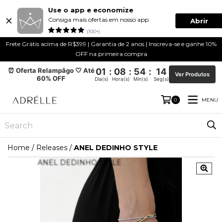
Use o app e economize
Consiga mais ofertas em nosso app
Abrir
(100+)
Frete Grátis acima de R$399 | Garantia de 2 anos | Inscreva-se e ganhe 10%
OFF na primeira compra
⏰ Oferta Relampâgo 🤍 Até
01
:
08
:
54
:
14
Ver Produtos
60% OFF
Dia(s)
Hora(s)
Min(s)
Seg(s)
MENU
0
Home
/
Releases
/
ANEL DEDINHO STYLE