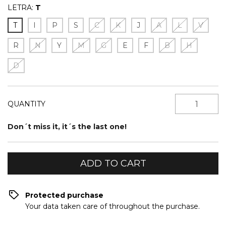
LETRA:
T
T
I
P
S
C
K
J
A
L
V
R
N
Y
M
G
E
F
B
H
D
QUANTITY
Don´t miss it, it´s the last one!
Protected purchase
Your data taken care of throughout the purchase.