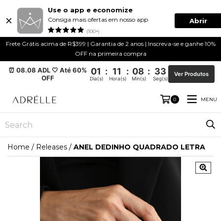
Use o app e economize
Consiga mais ofertas em nosso app
Abrir
(100+)
Frete Grátis acima de R$399 | Garantia de 2 anos | Inscreva-se e ganhe 10%
OFF na primeira compra
⏰ 08.08 ADL 🤍 Até 60%
01
:
11
:
08
:
33
Ver Produtos
OFF
Dia(s)
Hora(s)
Min(s)
Seg(s)
MENU
0
Home
/
Releases
/
ANEL DEDINHO QUADRADO LETRA