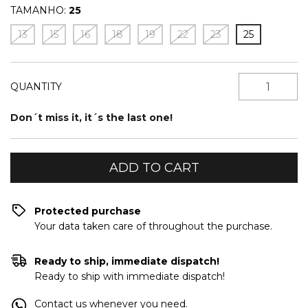
TAMANHO:
25
13
15
16
18
19
22
23
25
QUANTITY
Don´t miss it, it´s the last one!
Protected purchase
Your data taken care of throughout the purchase.
Ready to ship, immediate dispatch!
Ready to ship with immediate dispatch!
Contact us whenever you need.