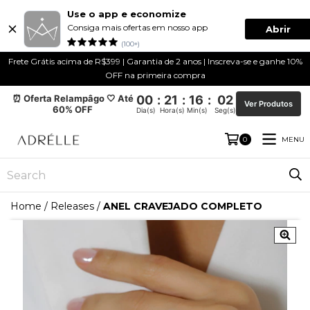
Use o app e economize
Consiga mais ofertas em nosso app
Abrir
(100+)
Frete Grátis acima de R$399 | Garantia de 2 anos | Inscreva-se e ganhe 10%
OFF na primeira compra
⏰ Oferta Relampâgo 🤍 Até
00
:
21
:
16
:
02
Ver Produtos
60% OFF
Dia(s)
Hora(s)
Min(s)
Seg(s)
MENU
0
Home
/
Releases
/
ANEL CRAVEJADO COMPLETO