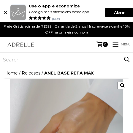
Use o app e economize
Consiga mais ofertas em nosso app
Abrir
(100+)
Frete Grátis acima de R$399 | Garantia de 2 anos | Inscreva-se e ganhe 10%
OFF na primeira compra
MENU
0
Home
/
Releases
/
ANEL BASE RETA MAX