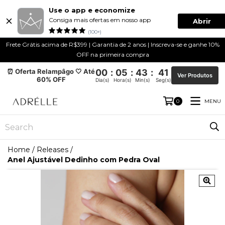
Use o app e economize
Consiga mais ofertas em nosso app
Abrir
(100+)
Frete Grátis acima de R$399 | Garantia de 2 anos | Inscreva-se e ganhe 10%
OFF na primeira compra
⏰ Oferta Relampâgo 🤍 Até
00
:
05
:
43
:
41
Ver Produtos
60% OFF
Dia(s)
Hora(s)
Min(s)
Seg(s)
MENU
0
Home
/
Releases
/
Anel Ajustável Dedinho com Pedra Oval