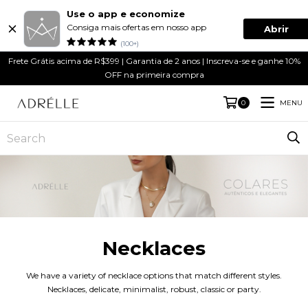
Use o app e economize
Consiga mais ofertas em nosso app
Abrir
(100+)
Frete Grátis acima de R$399 | Garantia de 2 anos | Inscreva-se e ganhe 10%
OFF na primeira compra
MENU
0
Necklaces
We have a variety of necklace options that match different styles.
Necklaces, delicate, minimalist, robust, classic or party.