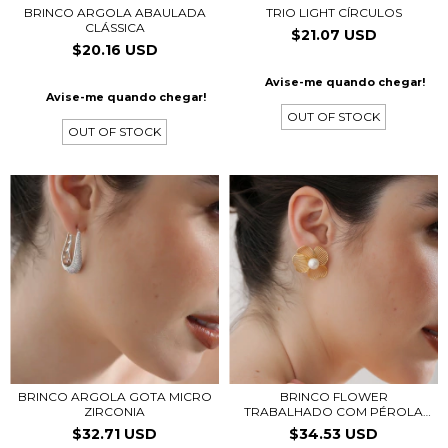
BRINCO ARGOLA ABAULADA
TRIO LIGHT CÍRCULOS
CLÁSSICA
$21.07 USD
$20.16 USD
Avise-me quando chegar!
Avise-me quando chegar!
OUT OF STOCK
OUT OF STOCK
BRINCO ARGOLA GOTA MICRO
BRINCO FLOWER
ZIRCONIA
TRABALHADO COM PÉROLA
SHEL...
$32.71 USD
$34.53 USD