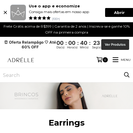
Use o app e economize
Consiga mais ofertas em nosso app
Abrir
(100+)
Frete Grátis acima de R$399 | Garantia de 2 anos | Inscreva-se e ganhe 10%
OFF na primeira compra
⏰ Oferta Relampâgo 🤍 Até
00
:
00
:
40
:
23
Ver Produtos
60% OFF
Dia(s)
Hora(s)
Min(s)
Seg(s)
MENU
0
Earrings