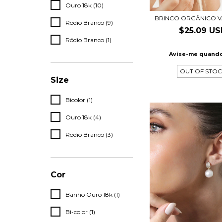
Ouro 18k (10)
BRINCO ORGÂNICO 
Rodio Branco (9)
$25.09 U
Ródio Branco (1)
Avise-me quando
OUT OF STO
Size
Bicolor (1)
Ouro 18k (4)
Rodio Branco (3)
Cor
Banho Ouro 18k (1)
Bi-color (1)