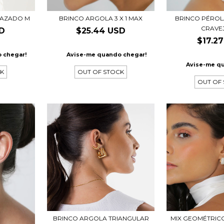
VAZADO M
BRINCO ARGOLA 3 X 1 MAX
BRINCO PÉROL
CRAVE
SD
$25.44 USD
$17.2
 chegar!
Avise-me quando chegar!
Avise-me q
CK
OUT OF STOCK
OUT OF
BRINCO ARGOLA TRIANGULAR
MIX GEOMÉTRIC