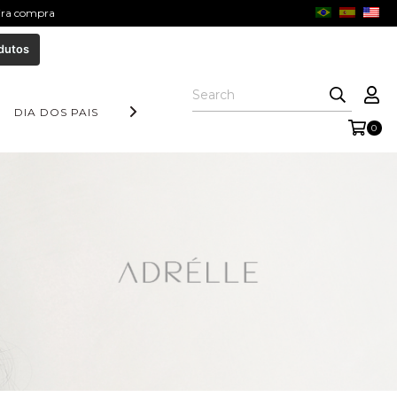
eira compra
dutos
DIA DOS PAIS
COLEÇÃO AURORA
FORM COLLECTION
0