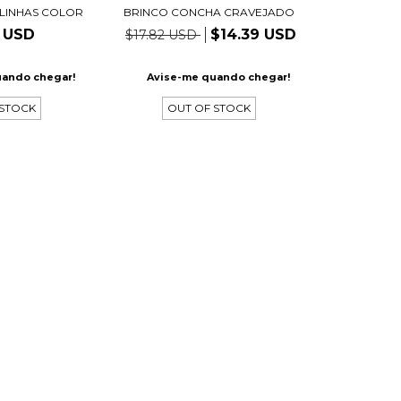
BRINCO CONCHA CRAVEJADO
LINHAS COLOR
$14.39 USD
6 USD
$17.82 USD
Avise-me quando chegar!
uando chegar!
OUT OF STOCK
 STOCK