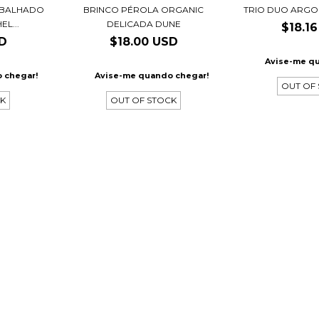
ABALHADO
BRINCO PÉROLA ORGANIC
TRIO DUO ARGO
L...
DELICADA DUNE
$18.1
SD
$18.00 USD
Avise-me q
 chegar!
Avise-me quando chegar!
OUT OF
CK
OUT OF STOCK