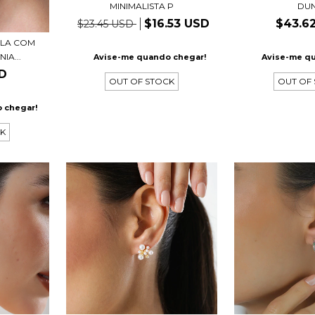
MINIMALISTA P
DU
$16.53 USD
$43.6
$23.45 USD
OLA COM
IA...
Avise-me quando chegar!
Avise-me q
SD
OUT OF STOCK
OUT OF
 chegar!
CK