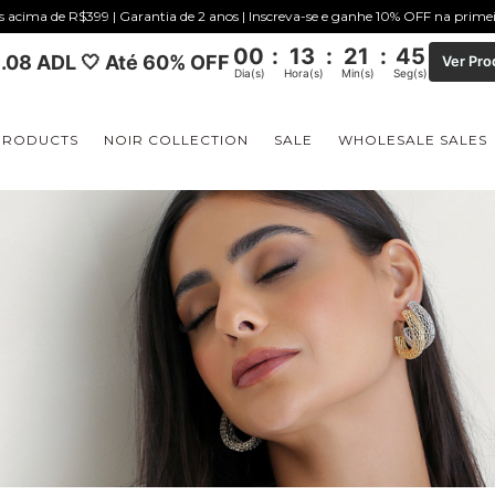
is acima de R$399 | Garantia de 2 anos | Inscreva-se e ganhe 10% OFF na prim
00
:
13
:
21
:
44
.08 ADL 🤍 Até 60% OFF
Ver Pro
Dia(s)
Hora(s)
Min(s)
Seg(s)
PRODUCTS
NOIR COLLECTION
SALE
WHOLESALE SALES