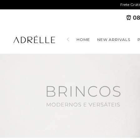
Frete Grát
⏰ 08
HOME
NEW ARRIVALS