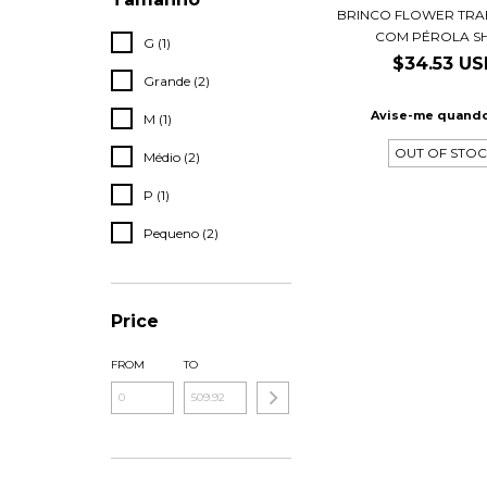
BRINCO FLOWER TR
COM PÉROLA SHE
G (1)
$34.53 U
Grande (2)
Avise-me quando
M (1)
OUT OF STO
Médio (2)
P (1)
Pequeno (2)
Price
FROM
TO