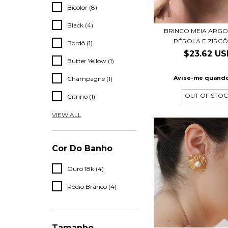
Bicolor (8)
Black (4)
BRINCO MEIA ARG
PÉROLA E ZIRCÔN
Bordô (1)
$23.62 U
Butter Yellow (1)
Avise-me quando
Champagne (1)
OUT OF STO
Citrino (1)
VIEW ALL
Cor Do Banho
Ouro 18k (4)
Ródio Branco (4)
Tamanho