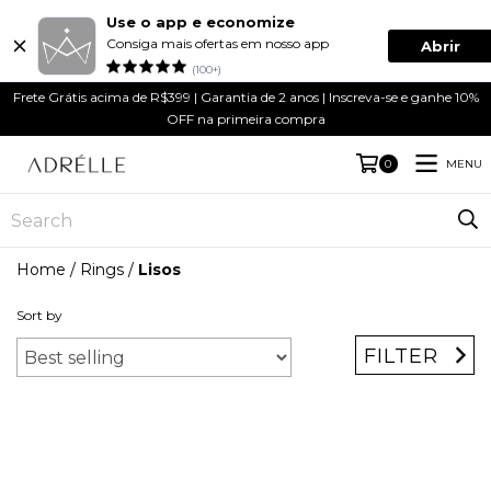
Use o app e economize
Consiga mais ofertas em nosso app
Abrir
(100+)
Frete Grátis acima de R$399 | Garantia de 2 anos | Inscreva-se e ganhe 10%
OFF na primeira compra
MENU
0
Home
/
Rings
/
Lisos
Sort by
FILTER