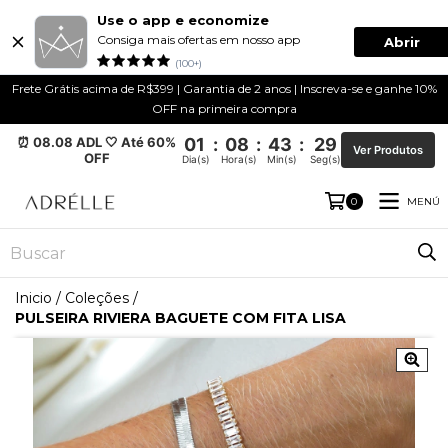
Use o app e economize
Consiga mais ofertas em nosso app
Abrir
(100+)
Frete Grátis acima de R$399 | Garantia de 2 anos | Inscreva-se e ganhe 10%
OFF na primeira compra
⏰ 08.08 ADL 🤍 Até 60%
01
:
08
:
43
:
29
Ver Produtos
OFF
Dia(s)
Hora(s)
Min(s)
Seg(s)
MENÚ
0
Inicio
/
Coleções
/
PULSEIRA RIVIERA BAGUETE COM FITA LISA