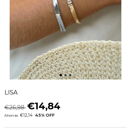
PULSEIRA RIVIERA BAGUETE COM FITA
LISA
€14,84
€26,98
€12,14
45
% OFF
Ahorrás: