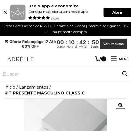
Use o app e economize
Consiga mais ofertas em nosso app
Abrir
(100+)
Frete Grátis acima de R$399 | Garantia de 2 anos | Inscreva-se e ganhe 10%
OFF na primeira compra
⏰ Oferta Relampâgo 🤍 Até
00
:
10
:
42
:
50
Ver Produtos
60% OFF
Dia(s)
Hora(s)
Min(s)
Seg(s)
MENÚ
0
Inicio
/
Lanzamientos
/
KIT PRESENTE MASCULINO CLASSIC