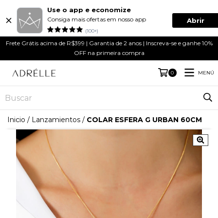
Use o app e economize
Consiga mais ofertas em nosso app
Abrir
(100+)
Frete Grátis acima de R$399 | Garantia de 2 anos | Inscreva-se e ganhe 10%
OFF na primeira compra
MENÚ
0
Inicio
/
Lanzamientos
/
COLAR ESFERA G URBAN 60CM