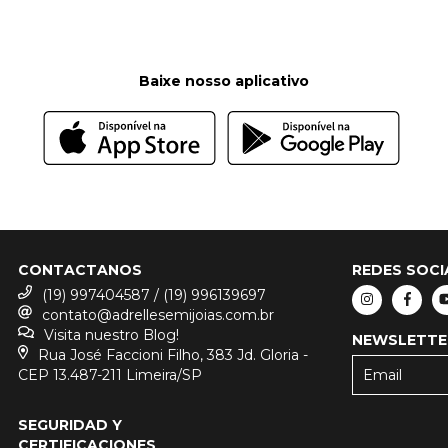
Baixe nosso aplicativo
CONTACTANOS
REDES SOCI
(19) 997404587 / (19) 996139697
contato@adrellesemijoias.com.br
Visita nuestro Blog!
NEWSLETTE
Rua José Faccioni Filho, 383 Jd. Gloria -
CEP 13.487-211 Limeira/SP
SEGURIDAD Y
CERTIFICACIONES