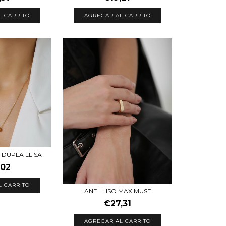
L CARRITO
AGREGAR AL CARRITO
 DUPLA LLISA
,02
L CARRITO
ANEL LISO MAX MUSE
€27,31
AGREGAR AL CARRITO