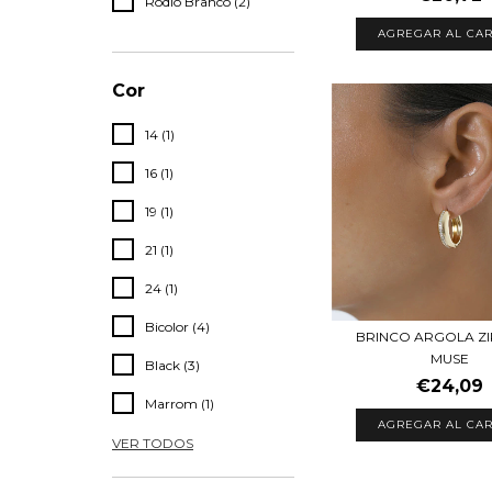
Rodio Branco (2)
AGREGAR AL CAR
Cor
14 (1)
16 (1)
19 (1)
21 (1)
24 (1)
Bicolor (4)
BRINCO ARGOLA Z
MUSE
Black (3)
€24,09
Marrom (1)
AGREGAR AL CAR
VER TODOS