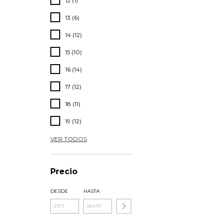
12 (1)
13 (6)
14 (12)
15 (10)
16 (14)
17 (12)
18 (11)
19 (12)
VER TODOS
Precio
DESDE
HASTA