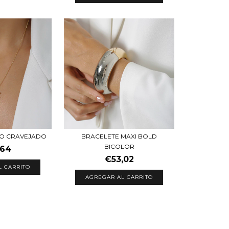
ÇO CRAVEJADO
BRACELETE MAXI BOLD
BICOLOR
,64
€53,02
L CARRITO