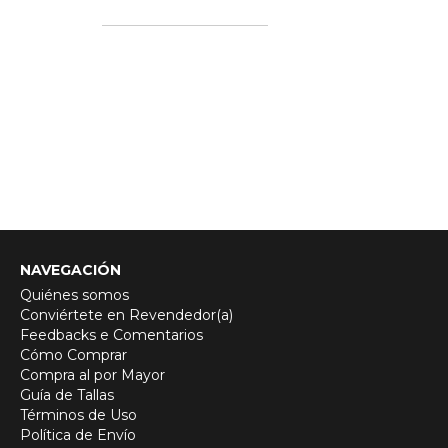
NAVEGACIÓN
Quiénes somos
Conviértete en Revendedor(a)
Feedbacks e Comentarios
Cómo Comprar
Compra al por Mayor
Guía de Tallas
Términos de Uso
Política de Envío