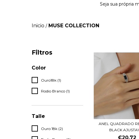
Seja sua própria 
Inicio
MUSE COLLECTION
/
Filtros
Color
Ouro18k (1)
Rodio Branco (1)
Talle
ANEL QUADRADO R
Ouro 18k (2)
BLACK AJUSTA
€20,72