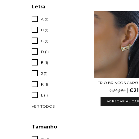
Letra
A (1)
B (1)
C (1)
D (1)
E (1)
J (1)
TRIO BRINCOS CAPS
K (1)
€21
€24,09
L (1)
AGREGAR AL CAR
VER TODOS
Tamanho