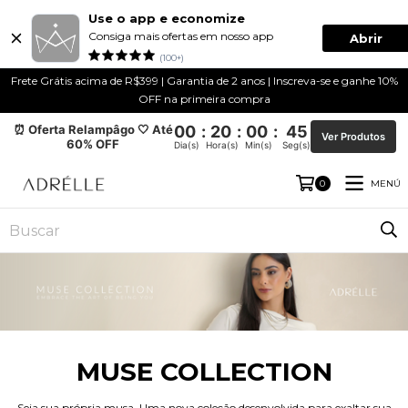
Use o app e economize
Consiga mais ofertas em nosso app
Abrir
(100+)
Frete Grátis acima de R$399 | Garantia de 2 anos | Inscreva-se e ganhe 10%
OFF na primeira compra
⏰ Oferta Relampâgo 🤍 Até
00
:
20
:
00
:
45
Ver Produtos
60% OFF
Dia(s)
Hora(s)
Min(s)
Seg(s)
MENÚ
0
MUSE COLLECTION
Seja sua própria musa. Uma nova coleção desenvolvida para exaltar sua