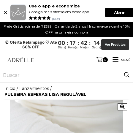
Use o app e economize
Consiga mais ofertas em nosso app
Abrir
(100+)
Frete Grátis acima de R$399 | Garantia de 2 anos | Inscreva-se e ganhe 10%
OFF na primeira compra
⏰ Oferta Relampâgo 🤍 Até
00
:
17
:
42
:
13
Ver Produtos
60% OFF
Dia(s)
Hora(s)
Min(s)
Seg(s)
MENÚ
0
Inicio
/
Lanzamientos
/
PULSEIRA ESFERAS LISA REGULÁVEL