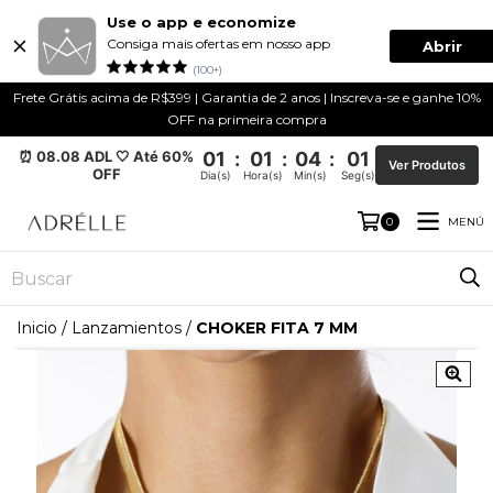
Use o app e economize
Consiga mais ofertas em nosso app
Abrir
(100+)
Frete Grátis acima de R$399 | Garantia de 2 anos | Inscreva-se e ganhe 10%
OFF na primeira compra
⏰ 08.08 ADL 🤍 Até 60%
01
:
01
:
04
:
01
Ver Produtos
OFF
Dia(s)
Hora(s)
Min(s)
Seg(s)
MENÚ
0
Inicio
/
Lanzamientos
/
CHOKER FITA 7 MM