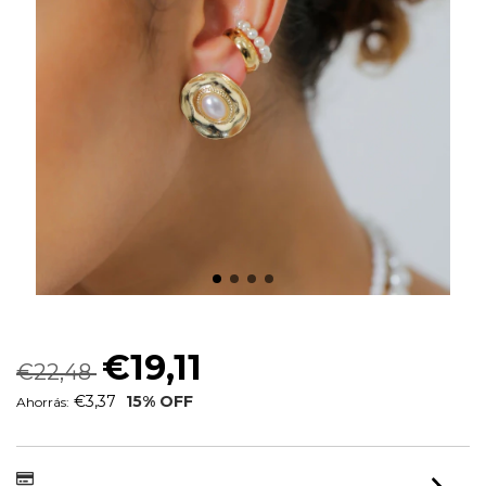
BRINCO ORGANICO PEROLA ICONIC
€19,11
€22,48
€3,37
15
% OFF
Ahorrás: