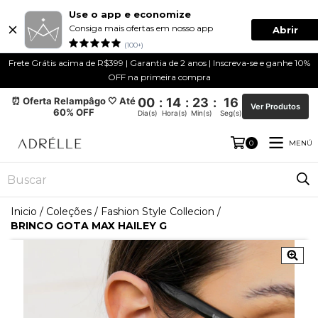
Use o app e economize
Consiga mais ofertas em nosso app
Abrir
(100+)
Frete Grátis acima de R$399 | Garantia de 2 anos | Inscreva-se e ganhe 10%
OFF na primeira compra
⏰ Oferta Relampâgo 🤍 Até
00
:
14
:
23
:
16
Ver Produtos
60% OFF
Dia(s)
Hora(s)
Min(s)
Seg(s)
MENÚ
0
Inicio
/
Coleções
/
Fashion Style Collecion
/
BRINCO GOTA MAX HAILEY G