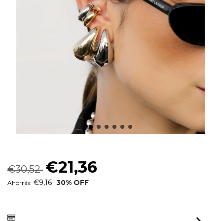
BRINCO GOTA MAX HAILEY G
€21,36
€30,52
€9,16
30
% OFF
Ahorrás: