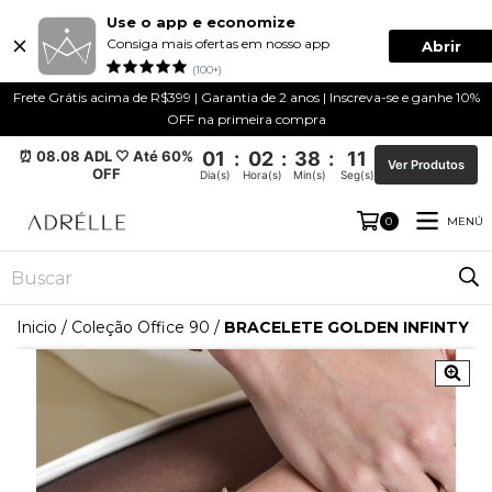
Use o app e economize
Consiga mais ofertas em nosso app
Abrir
(100+)
Frete Grátis acima de R$399 | Garantia de 2 anos | Inscreva-se e ganhe 10%
OFF na primeira compra
⏰ 08.08 ADL 🤍 Até 60%
01
:
02
:
38
:
11
Ver Produtos
OFF
Dia(s)
Hora(s)
Min(s)
Seg(s)
MENÚ
0
Inicio
/
Coleção Office 90
/
BRACELETE GOLDEN INFINTY