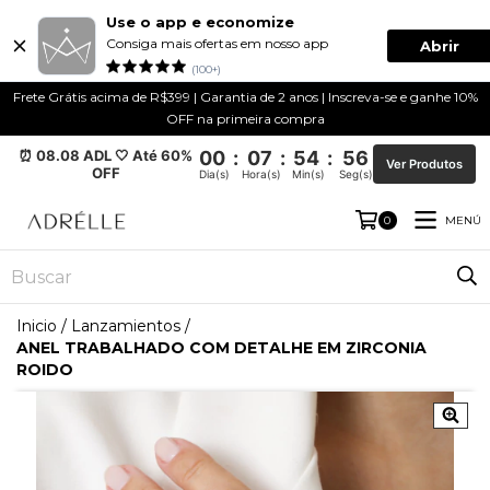
Use o app e economize
Consiga mais ofertas em nosso app
Abrir
(100+)
Frete Grátis acima de R$399 | Garantia de 2 anos | Inscreva-se e ganhe 10%
OFF na primeira compra
⏰ 08.08 ADL 🤍 Até 60%
00
:
07
:
54
:
55
Ver Produtos
OFF
Dia(s)
Hora(s)
Min(s)
Seg(s)
MENÚ
0
Inicio
/
Lanzamientos
/
ANEL TRABALHADO COM DETALHE EM ZIRCONIA
ROIDO