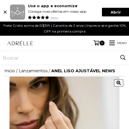
Use o app e economize
Consiga mais ofertas em nosso app
Abrir
(100+)
Frete Grátis acima de R$399 | Garantia de 2 anos | Inscreva-se e ganhe 10%
OFF na primeira compra
MENÚ
0
Inicio
/
Lanzamientos
/
ANEL LISO AJUSTÁVEL NEWS