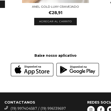
ANEL GOLD LUXY CRAVEJADO
€28,91
AGREGAR AL CARRITO
Baixe nosso aplicativo
CONTACTANOS
REDES SOCI
(19) 997404587 / (19) 996139697