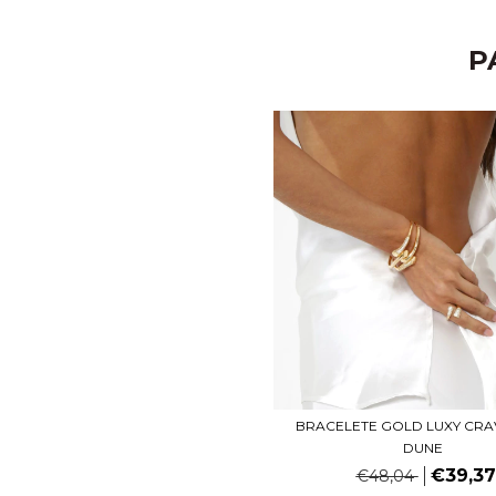
P
BRACELETE GOLD LUXY CR
DUNE
€39,37
€48,04