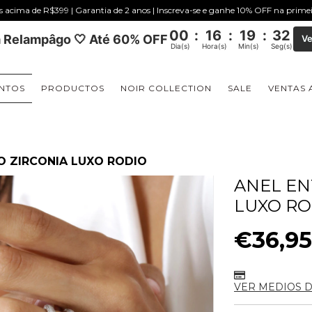
is acima de R$399 | Garantia de 2 anos | Inscreva-se e ganhe 10% OFF na prim
00
:
16
:
19
:
31
 Relampâgo 🤍 Até 60% OFF
Ve
Dia(s)
Hora(s)
Min(s)
Seg(s)
NTOS
PRODUCTOS
NOIR COLLECTION
SALE
VENTAS 
O ZIRCONIA LUXO RODIO
ANEL EN
LUXO RO
€36,9
VER MEDIOS 