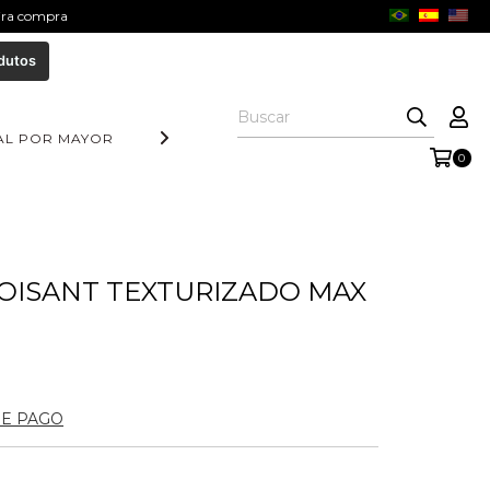
eira compra
dutos
AL POR MAYOR
DIA DOS PAIS
COLEÇÃO AURORA
COLE
0
OISANT TEXTURIZADO MAX
2
DE PAGO