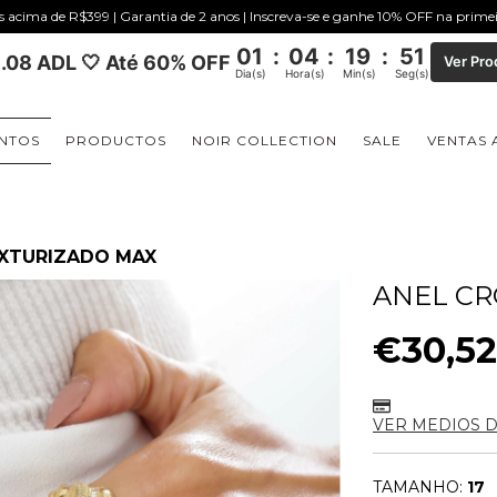
is acima de R$399 | Garantia de 2 anos | Inscreva-se e ganhe 10% OFF na prim
01
:
04
:
19
:
51
.08 ADL 🤍 Até 60% OFF
Ver Pro
Dia(s)
Hora(s)
Min(s)
Seg(s)
NTOS
PRODUCTOS
NOIR COLLECTION
SALE
VENTAS 
EXTURIZADO MAX
ANEL CR
€30,5
VER MEDIOS 
TAMANHO:
17