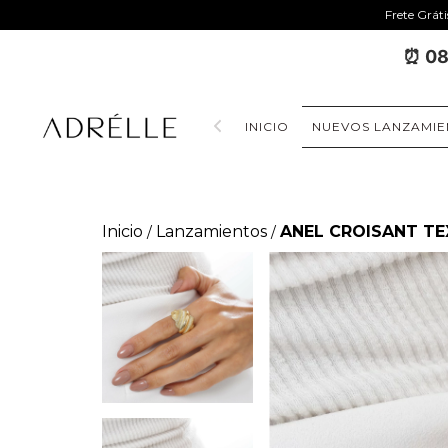
Frete Grát
⏰ 08
INICIO
NUEVOS LANZAMIE
Inicio
Lanzamientos
ANEL CROISANT T
/
/