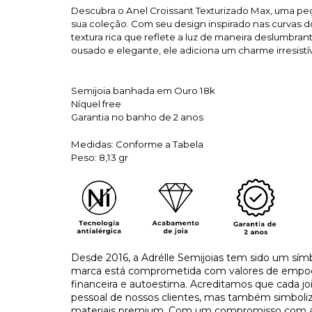
Descubra o Anel Croissant Texturizado Max, uma peça
sua coleção. Com seu design inspirado nas curvas d
textura rica que reflete a luz de maneira deslumbra
ousado e elegante, ele adiciona um charme irresistív
Semijoia banhada em Ouro 18k
Níquel free
Garantia no banho de 2 anos
Medidas: Conforme a Tabela
Peso: 8,13 gr
Desde 2016, a Adrélle Semijoias tem sido um símb
marca está comprometida com valores de empo
financeira e autoestima. Acreditamos que cada j
pessoal de nossos clientes, mas também simboliza
materiais premium. Com um compromisso com a tr