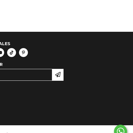
ALES
R