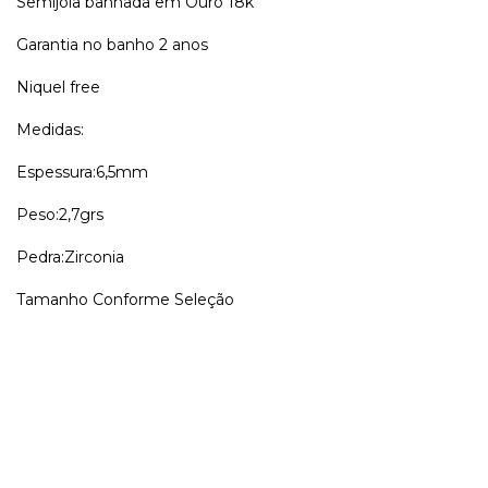
Semijoia banhada em Ouro 18k
Garantia no banho 2 anos
Niquel free
Medidas:
Espessura:6,5mm
Peso:2,7grs
Pedra:Zirconia
Tamanho Conforme Seleção