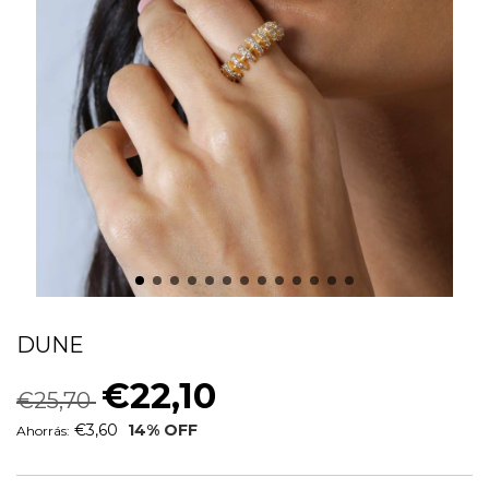
ANEL CRAVEJADO COM DETALHES
DUNE
€22,10
€25,70
€3,60
14
% OFF
Ahorrás: