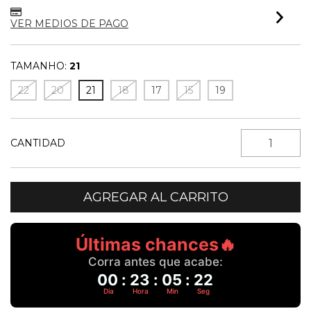
VER MEDIOS DE PAGO
TAMANHO:
21
22
20
21
18
17
15
19
CANTIDAD
Últimas chances🔥
Corra antes que acabe:
00
:
23
:
05
:
22
Dia
Hora
Min
Seg