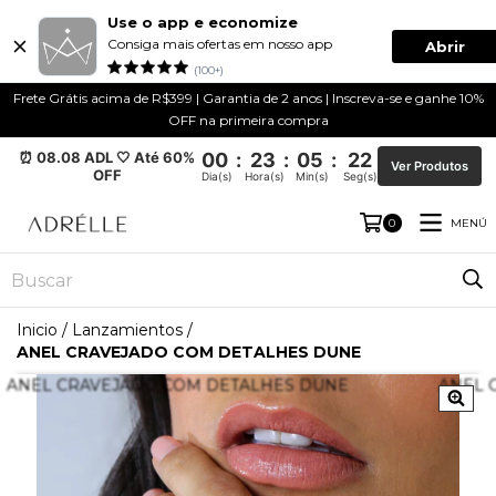
Use o app e economize
Consiga mais ofertas em nosso app
Abrir
(100+)
Frete Grátis acima de R$399 | Garantia de 2 anos | Inscreva-se e ganhe 10%
OFF na primeira compra
⏰ 08.08 ADL 🤍 Até 60%
00
:
23
:
05
:
22
Ver Produtos
OFF
Dia(s)
Hora(s)
Min(s)
Seg(s)
MENÚ
0
Inicio
/
Lanzamientos
/
ANEL CRAVEJADO COM DETALHES DUNE