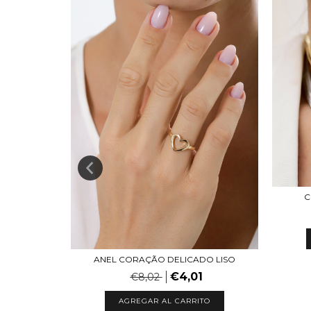
,5MM 45CM
C
1
TO
ANEL CORAÇÃO DELICADO LISO
€4,01
€8,02
AGREGAR AL CARRITO