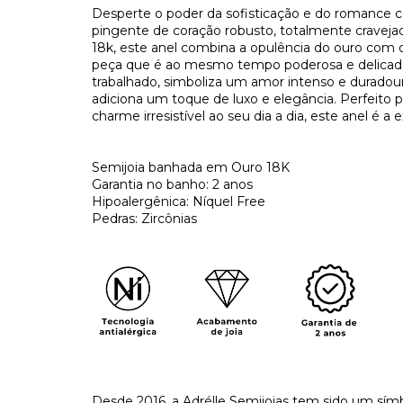
Desperte o poder da sofisticação e do romance 
pingente de coração robusto, totalmente cravejado
18k, este anel combina a opulência do ouro com o 
peça que é ao mesmo tempo poderosa e delicada
trabalhado, simboliza um amor intenso e durad
adiciona um toque de luxo e elegância. Perfeito p
charme irresistível ao seu dia a dia, este anel é 
Semijoia banhada em Ouro 18K
Garantia no banho: 2 anos
Hipoalergênica: Níquel Free
Pedras: Zircônias
Desde 2016, a Adrélle Semijoias tem sido um símb