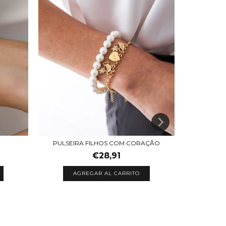
PULSEIRA FILHOS COM CORAÇÃO
€28,91
AGREGAR AL CARRITO
TRIO BRIN
A