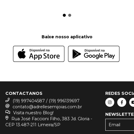
Baixe nosso aplicativo
CONTACTANOS
REDES SOCI
(19) 997404587 / (19) 996139697
contato@adrellesemijoias.com.br
Visita nuestro Blog!
NEWSLETTE
Rua José Faccioni Filho, 383 Jd. Gloria -
CEP 13.487-211 Limeira/SP