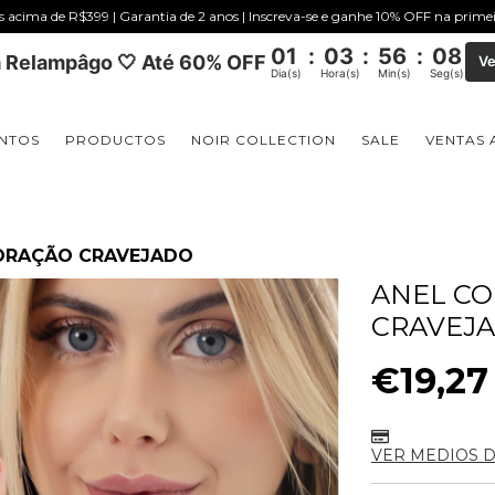
is acima de R$399 | Garantia de 2 anos | Inscreva-se e ganhe 10% OFF na prim
01
:
03
:
56
:
08
 Relampâgo 🤍 Até 60% OFF
Ve
Dia(s)
Hora(s)
Min(s)
Seg(s)
NTOS
PRODUCTOS
NOIR COLLECTION
SALE
VENTAS 
CORAÇÃO CRAVEJADO
ANEL C
CRAVEJ
€19,27
VER MEDIOS 