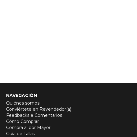
NAVEGACIÓN
Quiénes somos
Conviértete en Revendedor(a)
Feedbacks e Comentarios
Cómo Comprar
Compra al por Mayor
Guía de Tallas