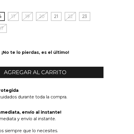
4
17
19
20
21
22
23
27
¡No te lo pierdas, es el último!
rotegida
cuidados durante toda la compra.
mediata, envío al instante!
ediata y envío al instante.
s siempre que lo necesites.