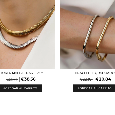
HOKER MALHA SNAKE 8MM
BRACELETE QUADRADO
€38,56
€20,84
€51,41
€22,18
AGREGAR AL CARRITO
AGREGAR AL CARRITO