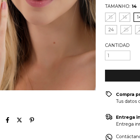
TAMANHO:
14
15
16
1
24
25
CANTIDAD
Compra p
Tus datos 
Entrega in
Entrega inm
Contáctano