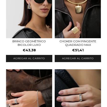
CHOKER COM PINGENTE
BRINCO GEOMÉTRICO
QUADRADO MAX
BICOLOR LUXO
€51,41
€43,38
AGREGAR AL CARRITO