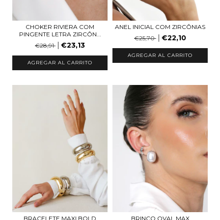
CHOKER RIVIERA COM
ANEL INICIAL COM ZIRCÔNIAS
PINGENTE LETRA ZIRCÔN...
€22,10
€25,70
€23,13
€28,91
AGREGAR AL CARRITO
AGREGAR AL CARRITO
BRINCO OVAL MAX
BRACELETE MAXI BOLD