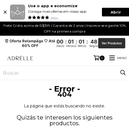
Use o app e economize
Consiga mais ofertas em nosso app
Abrir
(100+)
Frete Grátis acima de R$399 | Garantia de 2 anos | Inscreva-se e ganhe 10%
OFF na primeira compra
⏰ Oferta Relampâgo 🤍 Até
00
:
01
:
01
:
48
Ver Produtos
60% OFF
Dia(s)
Hora(s)
Min(s)
Seg(s)
MENÚ
0
- Error -
404
La página que estás buscando no existe.
Quizás te interesen los siguientes
productos.