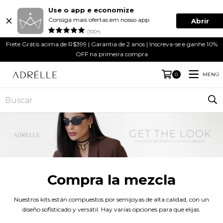
Use o app e economize
Consiga mais ofertas em nosso app
Abrir
(100+)
Frete Grátis acima de R$399 | Garantia de 2 anos | Inscreva-se e ganhe 10%
OFF na primeira compra
MENÚ
0
Compra la mezcla
Nuestros kits están compuestos por semijoyas de alta calidad, con un
diseño sofisticado y versátil. Hay varias opciones para que elijas.