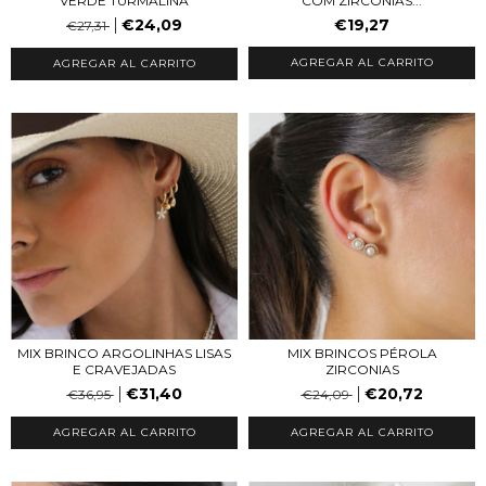
VERDE TURMALINA
COM ZIRCÔNIAS...
€24,09
€19,27
€27,31
AGREGAR AL CARRITO
AGREGAR AL CARRITO
MIX BRINCO ARGOLINHAS LISAS
MIX BRINCOS PÉROLA
E CRAVEJADAS
ZIRCONIAS
€31,40
€20,72
€36,95
€24,09
AGREGAR AL CARRITO
AGREGAR AL CARRITO