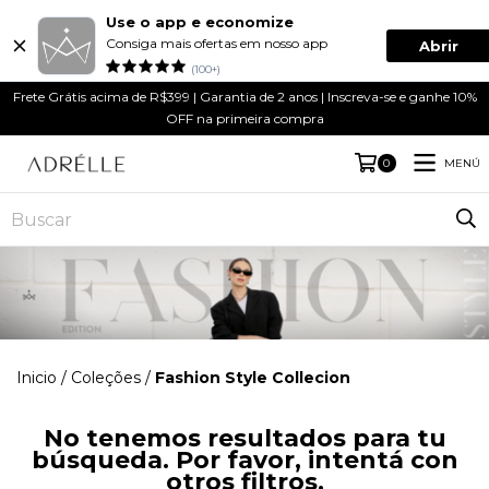
Use o app e economize
Consiga mais ofertas em nosso app
Abrir
(100+)
Frete Grátis acima de R$399 | Garantia de 2 anos | Inscreva-se e ganhe 10%
OFF na primeira compra
MENÚ
0
Inicio
/
Coleções
/
Fashion Style Collecion
No tenemos resultados para tu
búsqueda. Por favor, intentá con
otros filtros.