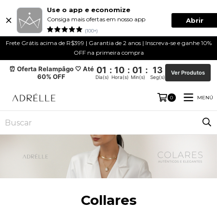
Use o app e economize
Consiga mais ofertas em nosso app
Abrir
(100+)
Frete Grátis acima de R$399 | Garantia de 2 anos | Inscreva-se e ganhe 10%
OFF na primeira compra
⏰ Oferta Relampâgo 🤍 Até
01
:
10
:
01
:
12
Ver Produtos
60% OFF
Dia(s)
Hora(s)
Min(s)
Seg(s)
MENÚ
0
Collares