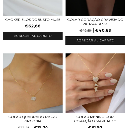
CHOKER ELOS ROBUSTO MUSE
COLAR CORAÇÃO CRAVEJADO
2X1 PRATA 925
€62,66
€40,89
€42,59
COLAR QUADRADO MICRO
COLAR MENINO COM
ZIRCONIA
CORAÇÃO CRAVEJADO
€15,74
€31,97
€22,48