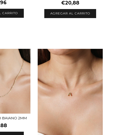
,96
€20,88
L CARRITO
AGREGAR AL CARRITO
 BAIANO 2MM
,88