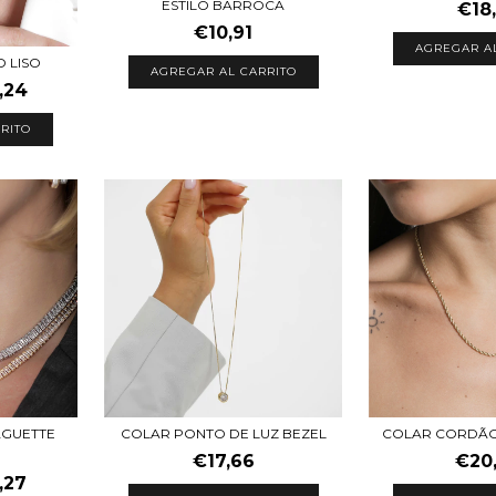
ESTILO BARROCA
€18
€10,91
AGREGAR A
 LISO
AGREGAR AL CARRITO
,24
RITO
AGUETTE
COLAR PONTO DE LUZ BEZEL
COLAR CORDÃO
€17,66
€20
,27