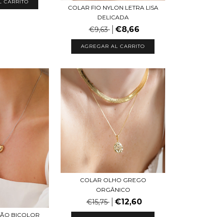
L CARRITO
COLAR FIO NYLON LETRA LISA
DELICADA
€8,66
€9,63
AGREGAR AL CARRITO
COLAR OLHO GREGO
ORGÂNICO
€12,60
€15,75
ÃO BICOLOR