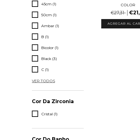
45cm (1)
COLOR
€21
€27,31
50cm (1)
AGREGAR AL CAR
Ambar (1)
B (1)
Bicolor (1)
Black (3)
C (1)
VER TODOS
Cor Da Zirconia
Cristal (1)
Cor Do Banho