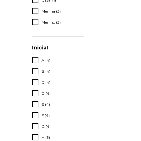
Casal (1)
Menina (3)
Menino (3)
Inicial
A (4)
B (4)
C (4)
D (4)
E (4)
F (4)
G (4)
H (3)