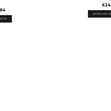
€24
,84
RITO