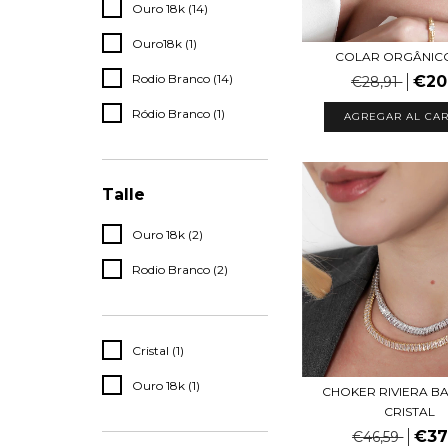
Ouro 18k (14)
Ouro18k (1)
COLAR ORGÂNICO
Rodio Branco (14)
€20
€28,91
Ródio Branco (1)
AGREGAR AL CAR
Talle
Ouro 18k (2)
Rodio Branco (2)
Cristal (1)
Ouro 18k (1)
CHOKER RIVIERA B
CRISTAL
€37
€46,59